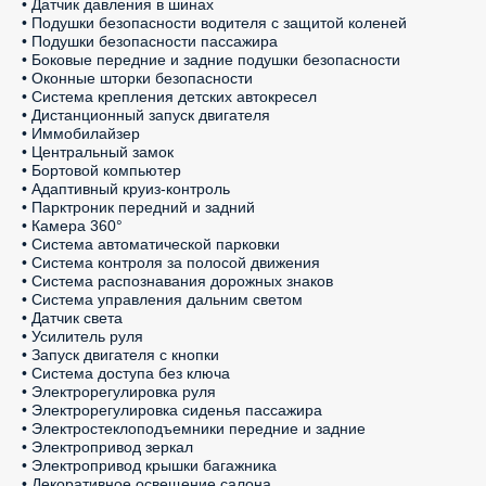
• Датчик давления в шинах

• Подушки безопасности водителя с защитой коленей

• Подушки безопасности пассажира

• Боковые передние и задние подушки безопасности

• Оконные шторки безопасности

• Система крепления детских автокресел

• Дистанционный запуск двигателя

• Иммобилайзер

• Центральный замок

• Бортовой компьютер

• Адаптивный круиз-контроль

• Парктроник передний и задний

• Камера 360°

• Система автоматической парковки

• Система контроля за полосой движения

• Система распознавания дорожных знаков

• Система управления дальним светом

• Датчик света

• Усилитель руля

• Запуск двигателя с кнопки

• Система доступа без ключа

• Электрорегулировка руля

• Электрорегулировка сиденья пассажира

• Электростеклоподъемники передние и задние

• Электропривод зеркал

• Электропривод крышки багажника

• Декоративное освещение салона
