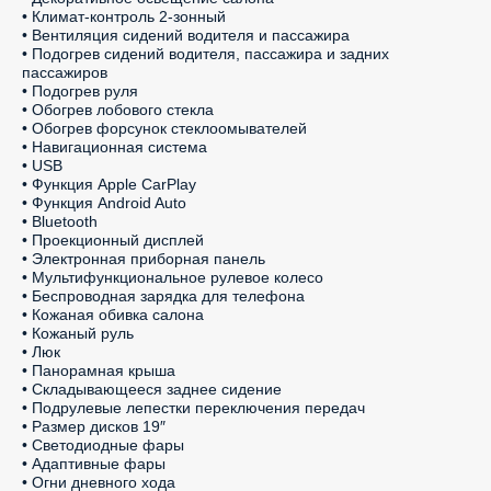
• Климат-контроль 2-зонный

• Вентиляция сидений водителя и пассажира

• Подогрев сидений водителя, пассажира и задних 
пассажиров

• Подогрев руля

• Обогрев лобового стекла

• Обогрев форсунок стеклоомывателей

• Навигационная система

• USB

• Функция Apple CarPlay

• Функция Android Auto

• Bluetooth

• Проекционный дисплей

• Электронная приборная панель

• Мультифункциональное рулевое колесо

• Беспроводная зарядка для телефона

• Кожаная обивка салона

• Кожаный руль

• Люк

• Панорамная крыша

• Складывающееся заднее сидение

• Подрулевые лепестки переключения передач

• Размер дисков 19″

• Светодиодные фары

• Адаптивные фары

• Огни дневного хода