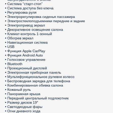
• Система “старт-стоп”

• Система доступа без ключа

• Регулировка руля

• Электрорегулировка сиденья пассажира

• Электростеклоподъемники передние и задние

• Электропривод зеркал

• Декоративное освещение салона

• Климат-контроль 1-зонный

• Обогрев зеркал

• Навигационная система

• USB

• Функция Apple CarPlay

• Функция Android Auto

• Голосовое управление

• Bluetooth

• Проекционный дисплей

• Электронная приборная панель

• Мультифункциональное рулевое колесо

• Беспроводная зарядка для телефона

• Комбинированная обивка салона

• Кожаный руль

• Панорамная крыша

• Передний центральный подлокотник

• Размер дисков 19″

• Светодиодные фары

• Огни дневного хода