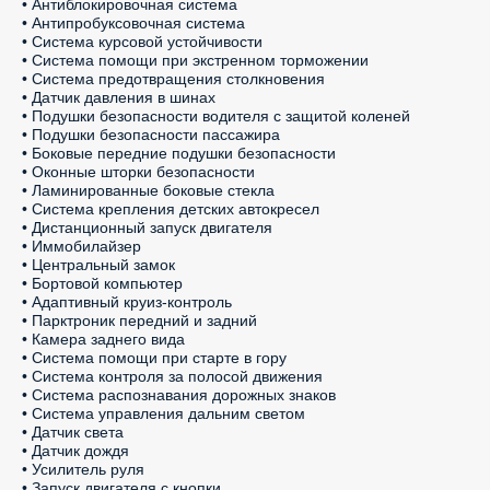
• Антиблокировочная система

• Антипробуксовочная система

• Система курсовой устойчивости

• Система помощи при экстренном торможении

• Система предотвращения столкновения

• Датчик давления в шинах

• Подушки безопасности водителя с защитой коленей

• Подушки безопасности пассажира

• Боковые передние подушки безопасности

• Оконные шторки безопасности

• Ламинированные боковые стекла

• Система крепления детских автокресел

• Дистанционный запуск двигателя

• Иммобилайзер

• Центральный замок

• Бортовой компьютер

• Адаптивный круиз-контроль

• Парктроник передний и задний

• Камера заднего вида

• Система помощи при старте в гору

• Система контроля за полосой движения

• Система распознавания дорожных знаков

• Система управления дальним светом

• Датчик света

• Датчик дождя

• Усилитель руля

• Запуск двигателя с кнопки
