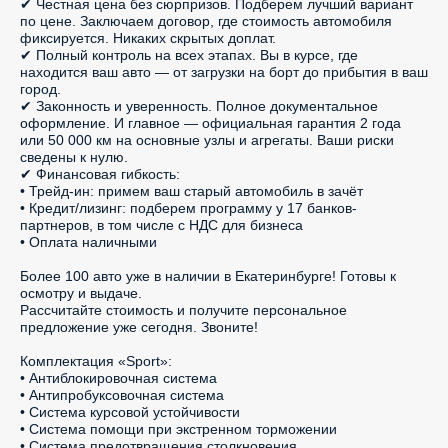
✔ Честная цена без сюрпризов. Подберем лучший вариант 
по цене. Заключаем договор, где стоимость автомобиля 
фиксируется. Никаких скрытых доплат.

✔ Полный контроль на всех этапах. Вы в курсе, где 
находится ваш авто — от загрузки на борт до прибытия в ваш 
город.

✔ Законность и уверенность. Полное документальное 
оформление. И главное — официальная гарантия 2 года 
или 50 000 км на основные узлы и агрегаты. Ваши риски 
сведены к нулю.

✔ Финансовая гибкость:

• Трейд-ин: примем ваш старый автомобиль в зачёт

• Кредит/лизинг: подберем программу у 17 банков-
партнеров, в том числе с НДС для бизнеса

• Оплата наличными

Более 100 авто уже в наличии в Екатеринбурге! Готовы к 
осмотру и выдаче.

Рассчитайте стоимость и получите персональное 
предложение уже сегодня. Звоните!

Комплектация «Sport»:

• Антиблокировочная система

• Антипробуксовочная система

• Система курсовой устойчивости

• Система помощи при экстренном торможении

• Система предотвращения столкновения
