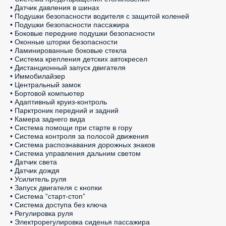
• Датчик давления в шинах

• Подушки безопасности водителя с защитой коленей

• Подушки безопасности пассажира

• Боковые передние подушки безопасности

• Оконные шторки безопасности

• Ламинированные боковые стекла

• Система крепления детских автокресел

• Дистанционный запуск двигателя

• Иммобилайзер

• Центральный замок

• Бортовой компьютер

• Адаптивный круиз-контроль

• Парктроник передний и задний

• Камера заднего вида

• Система помощи при старте в гору

• Система контроля за полосой движения

• Система распознавания дорожных знаков

• Система управления дальним светом

• Датчик света

• Датчик дождя

• Усилитель руля

• Запуск двигателя с кнопки

• Система “старт-стоп”

• Система доступа без ключа

• Регулировка руля

• Электрорегулировка сиденья пассажира
