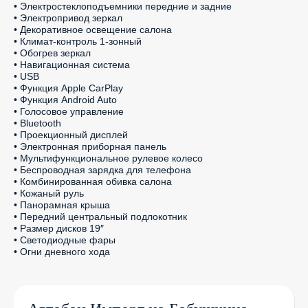
• Электростеклоподъемники передние и задние

• Электропривод зеркал

• Декоративное освещение салона

• Климат-контроль 1-зонный

• Обогрев зеркал

• Навигационная система

• USB

• Функция Apple CarPlay

• Функция Android Auto

• Голосовое управление

• Bluetooth

• Проекционный дисплей

• Электронная приборная панель

• Мультифункциональное рулевое колесо

• Беспроводная зарядка для телефона

• Комбинированная обивка салона

• Кожаный руль

• Панорамная крыша

• Передний центральный подлокотник

• Размер дисков 19″

• Светодиодные фары

• Огни дневного хода