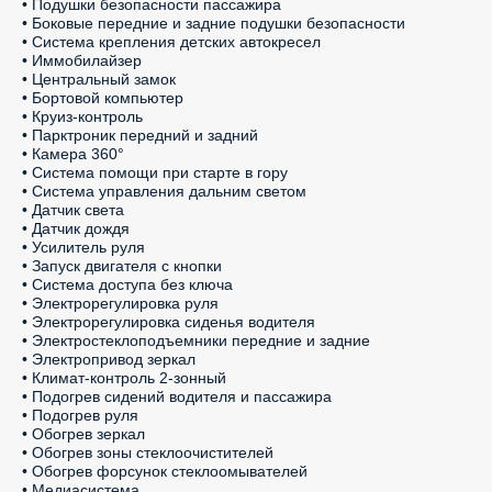
• Подушки безопасности пассажира

• Боковые передние и задние подушки безопасности

• Система крепления детских автокресел

• Иммобилайзер

• Центральный замок

• Бортовой компьютер

• Круиз-контроль

• Парктроник передний и задний

• Камера 360°

• Система помощи при старте в гору

• Система управления дальним светом

• Датчик света

• Датчик дождя

• Усилитель руля

• Запуск двигателя с кнопки

• Система доступа без ключа

• Электрорегулировка руля

• Электрорегулировка сиденья водителя

• Электростеклоподъемники передние и задние

• Электропривод зеркал

• Климат-контроль 2-зонный

• Подогрев сидений водителя и пассажира

• Подогрев руля

• Обогрев зеркал

• Обогрев зоны стеклоочистителей

• Обогрев форсунок стеклоомывателей

• Медиасистема
