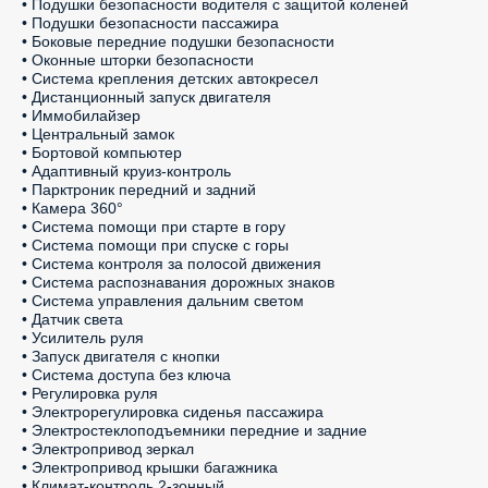
• Подушки безопасности водителя с защитой коленей

• Подушки безопасности пассажира

• Боковые передние подушки безопасности

• Оконные шторки безопасности

• Система крепления детских автокресел

• Дистанционный запуск двигателя

• Иммобилайзер

• Центральный замок

• Бортовой компьютер

• Адаптивный круиз-контроль

• Парктроник передний и задний

• Камера 360°

• Система помощи при старте в гору

• Система помощи при спуске с горы

• Система контроля за полосой движения

• Система распознавания дорожных знаков

• Система управления дальним светом

• Датчик света

• Усилитель руля

• Запуск двигателя с кнопки

• Система доступа без ключа

• Регулировка руля

• Электрорегулировка сиденья пассажира

• Электростеклоподъемники передние и задние

• Электропривод зеркал

• Электропривод крышки багажника

• Климат-контроль 2-зонный
