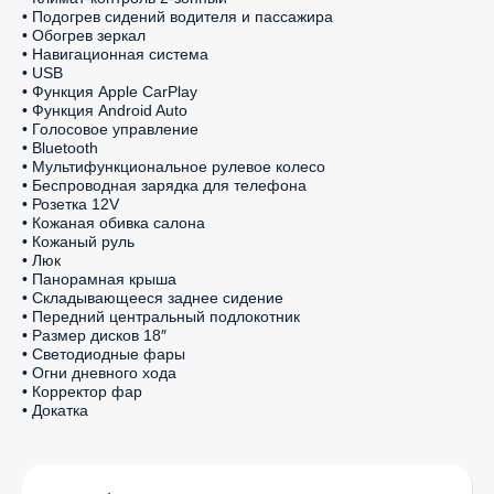
• Подогрев сидений водителя и пассажира

• Обогрев зеркал

• Навигационная система

• USB

• Функция Apple CarPlay

• Функция Android Auto

• Голосовое управление

• Bluetooth

• Мультифункциональное рулевое колесо

• Беспроводная зарядка для телефона

• Розетка 12V

• Кожаная обивка салона

• Кожаный руль

• Люк

• Панорамная крыша

• Складывающееся заднее сидение

• Передний центральный подлокотник

• Размер дисков 18″

• Светодиодные фары

• Огни дневного хода

• Корректор фар

• Докатка