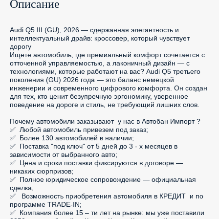
Описание
Audi Q5 III (GU), 2026 — сдержанная элегантность и 
интеллектуальный драйв: кроссовер, который чувствует 
дорогу

Ищете автомобиль, где премиальный комфорт сочетается с 
отточенной управляемостью, а лаконичный дизайн — с 
технологиями, которые работают на вас? Audi Q5 третьего 
поколения (GU) 2026 года — это баланс немецкой 
инженерии и современного цифрового комфорта. Он создан 
для тех, кто ценит безупречную эргономику, уверенное 
поведение на дороге и стиль, не требующий лишних слов.

Почему автомобили заказывают  у нас в Автобан Импорт ?

✅  Любой автомобиль привезем под заказ;

✅  Более 130 автомобилей в наличии;

✅  Поставка "под ключ" от 5 дней до 3 - х месяцев в 
зависимости от выбранного авто;

✅  Цена и сроки поставки фиксируются в договоре — 
никаких сюрпризов;

✅  Полное юридическое сопровождение — официальная 
сделка;

✅   Возможность приобретения автомобиля в КРЕДИТ  и по 
программе TRADE-IN;

✅  Компания более 15 – ти лет на рынке: мы уже поставили 