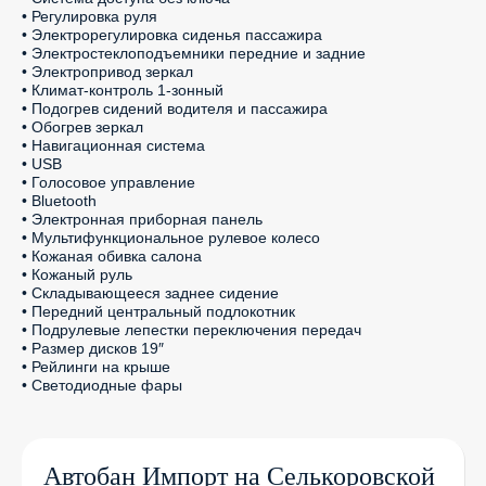
• Регулировка руля

• Электрорегулировка сиденья пассажира

• Электростеклоподъемники передние и задние

• Электропривод зеркал

• Климат-контроль 1-зонный

• Подогрев сидений водителя и пассажира

• Обогрев зеркал

• Навигационная система

• USB

• Голосовое управление

• Bluetooth

• Электронная приборная панель

• Мультифункциональное рулевое колесо

• Кожаная обивка салона

• Кожаный руль

• Складывающееся заднее сидение

• Передний центральный подлокотник

• Подрулевые лепестки переключения передач

• Размер дисков 19″

• Рейлинги на крыше

• Светодиодные фары
Автобан Импорт на Селькоровской