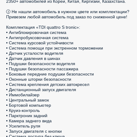
2350+ автомобилей из Кореи, Китая, Киргизии, Казахстана.

🕜 Не нашли автомобиль в нужном цвете или комплектации? 
Привезем любой автомобиль под заказ по сниженной цене!

Комплектация «TDI quattro S tronic»:

• Антиблокировочная система

• Антипробуксовочная система

• Система курсовой устойчивости

• Система помощи при экстренном торможении

• Датчик усталости водителя

• Датчик давления в шинах

• Подушки безопасности водителя

• Подушки безопасности пассажира

• Боковые передние подушки безопасности

• Оконные шторки безопасности

• Система крепления детских автокресел

• Дистанционный запуск двигателя

• Иммобилайзер

• Центральный замок

• Бортовой компьютер

• Круиз-контроль

• Парктроник задний

• Камера заднего вида

• Усилитель руля

• Запуск двигателя с кнопки

• Система доступа без ключа
