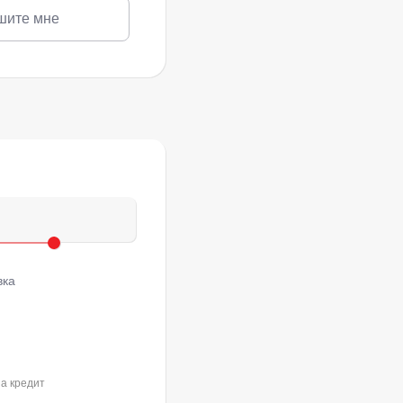
шите мне
вка
на кредит