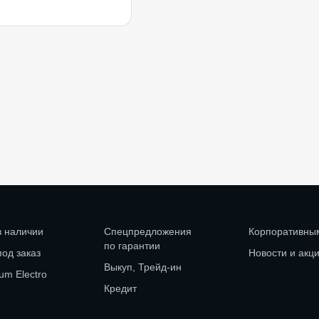
в наличии
Спецпредложения
Корпоративны
по гарантии
под заказ
Новости и акц
Выкуп, Трейд-ин
um Electro
Кредит