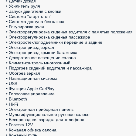
• Датчик дождя

• Усилитель руля

• Запуск двигателя с кнопки

• Система “старт-стоп”

• Система доступа без ключа

• Регулировка руля

• Электрорегулировка сиденья водителя с памятью положения

• Электрорегулировка сиденья пассажира

• Электростеклоподъемники передние и задние

• Электропривод зеркал

• Электропривод крышки багажника

• Декоративное освещение салона

• Климат-контроль многозонный

• Подогрев сидений водителя и пассажира

• Обогрев зеркал

• Навигационная система

• USB

• Функция Apple CarPlay

• Голосовое управление

• Bluetooth

• Hi-Fi

• Электронная приборная панель

• Мультифункциональное рулевое колесо

• Беспроводная зарядка для телефона

• Розетка 12V

• Кожаная обивка салона

• Кожаный руль
