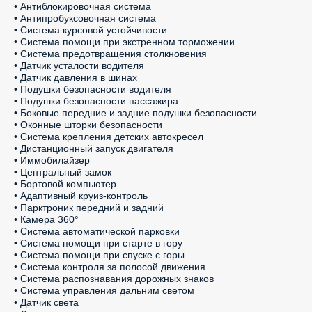
• Антиблокировочная система

• Антипробуксовочная система

• Система курсовой устойчивости

• Система помощи при экстренном торможении

• Система предотвращения столкновения

• Датчик усталости водителя

• Датчик давления в шинах

• Подушки безопасности водителя

• Подушки безопасности пассажира

• Боковые передние и задние подушки безопасности

• Оконные шторки безопасности

• Система крепления детских автокресел

• Дистанционный запуск двигателя

• Иммобилайзер

• Центральный замок

• Бортовой компьютер

• Адаптивный круиз-контроль

• Парктроник передний и задний

• Камера 360°

• Система автоматической парковки

• Система помощи при старте в гору

• Система помощи при спуске с горы

• Система контроля за полосой движения

• Система распознавания дорожных знаков

• Система управления дальним светом

• Датчик света
