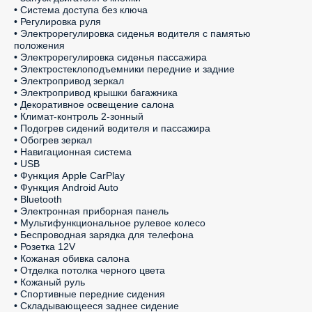
• Система доступа без ключа

• Регулировка руля

• Электрорегулировка сиденья водителя с памятью 
положения

• Электрорегулировка сиденья пассажира

• Электростеклоподъемники передние и задние

• Электропривод зеркал

• Электропривод крышки багажника

• Декоративное освещение салона

• Климат-контроль 2-зонный

• Подогрев сидений водителя и пассажира

• Обогрев зеркал

• Навигационная система

• USB

• Функция Apple CarPlay

• Функция Android Auto

• Bluetooth

• Электронная приборная панель

• Мультифункциональное рулевое колесо

• Беспроводная зарядка для телефона

• Розетка 12V

• Кожаная обивка салона

• Отделка потолка черного цвета

• Кожаный руль

• Спортивные передние сидения

• Складывающееся заднее сидение
