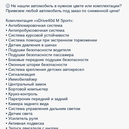
🕜 Не нашли автомобиль в нужном цвете или комплектации? 
Привезем любой автомобиль под заказ по сниженной цене!

Комплектация «xDrive40d M Sport»:

• Антиблокировочная система

• Антипробуксовочная система

• Система курсовой устойчивости

• Система помощи при экстренном торможении

• Датчик давления в шинах

• Подушки безопасности водителя

• Подушки безопасности пассажира

• Боковые передние подушки безопасности

• Оконные шторки безопасности

• Система крепления детских автокресел

• Сигнализация

• Иммобилайзер

• Центральный замок

• Бортовой компьютер

• Круиз-контроль

• Парктроник передний и задний

• Камера заднего вида

• Система управления дальним светом

• Датчик света

• Усилитель руля

• Активная подвеска

• Запуск двигателя с кнопки
