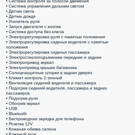
• Система контроля за полосой движения

• Система управления дальним светом

• Датчик света

• Датчик дождя

• Усилитель руля

• Запуск двигателя с кнопки

• Система доступа без ключа

• Электрорегулировка руля с памятью положения

• Электрорегулировка сиденья водителя с памятью 
положения

• Электрорегулировка сиденья пассажира

• Электростеклоподъемники передние и задние

• Электропривод зеркал

• Электропривод крышки багажника

• Солнцезащитные шторки в задних дверях

• Климат-контроль 2-зонный

• Вентиляция сидений водителя и пассажира

• Подогрев сидений водителя, пассажира и задних 
пассажиров

• Подогрев руля

• Обогрев зеркал

• USB

• Bluetooth

• Беспроводная зарядка для телефона

• Розетка 12V

• Кожаная обивка салона

• Кожаный руль
