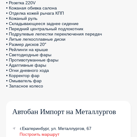
• Розетка 220V

• Кожаная обивка салона

• Отделка кожей рычага КПП

• Кожаный руль

• Складывающееся заднее сидение

• Передний центральный подлокотник

• Подрулевые лепестки переключения передач

• Литые легкосплавные диски

• Размер дисков 20″

• Рейлинги на крыше

• Светодиодные фары

• Противотуманные фары

• Адаптивные фары

• Огни дневного хода

• Корректор фар

• Омыватель фар

• Запасное колесо
Автобан Импорт на Металлургов
г.Екатеринбург, ул. Металлургов, 67
Построить маршрут