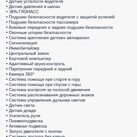
• Датчик усталости водителя

• Датчик давления в шинах

• ЭРА-ГЛОНАСС

• Подушки безопасности водителя с защитой коленей

• Подушки безопасности пассажира

• Боковые передние и задние подушки безопасности

• Оконные шторки безопасности

• Система крепления детских автокресел

• Сигнализация

• Иммобилайзер

• Центральный замок

• Бортовой компьютер

• Адаптивный круиз-контроль

• Парктроник передний и задний

• Камера 360°

• Система помощи при старте в гору

• Система помощи при спуске с горы

• Система контроля за полосой движения

• Система распознавания дорожных знаков

• Система управления дальним светом

• Датчик света

• Датчик дождя

• Усилитель руля

• Пневмоподвеска

• Активная подвеска

• Запуск двигателя с кнопки

• Система доступа без ключа
