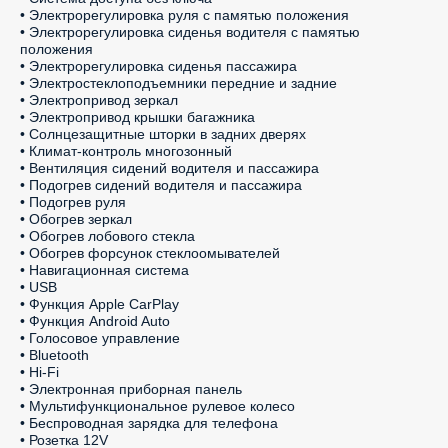
• Электрорегулировка руля с памятью положения

• Электрорегулировка сиденья водителя с памятью 
положения

• Электрорегулировка сиденья пассажира

• Электростеклоподъемники передние и задние

• Электропривод зеркал

• Электропривод крышки багажника

• Солнцезащитные шторки в задних дверях

• Климат-контроль многозонный

• Вентиляция сидений водителя и пассажира

• Подогрев сидений водителя и пассажира

• Подогрев руля

• Обогрев зеркал

• Обогрев лобового стекла

• Обогрев форсунок стеклоомывателей

• Навигационная система

• USB

• Функция Apple CarPlay

• Функция Android Auto

• Голосовое управление

• Bluetooth

• Hi-Fi

• Электронная приборная панель

• Мультифункциональное рулевое колесо

• Беспроводная зарядка для телефона

• Розетка 12V
