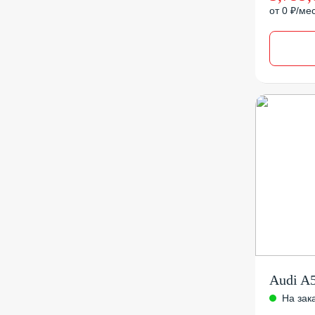
от 0 ₽/ме
Audi A
На зак