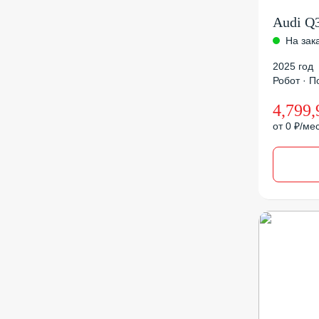
Audi Q
На зак
2025 год
Робот · По
4,799,
от 0 ₽/ме