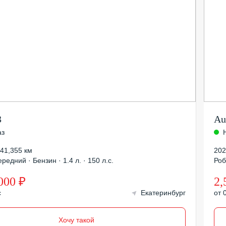
3
Au
аз
41,355 км
202
редний · Бензин · 1.4 л. · 150 л.с.
Роб
000 ₽
2,
с
Екатеринбург
от 
Хочу такой