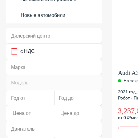
Новые автомобили
Дилерский центр
с НДС
Марка
Audi A
На зак
Модель
2021 год
,
Год от
Год до
Робот · Пе
3,237,
от 0 ₽/ме
Двигатель