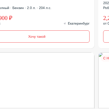
202
лный · Бензин · 2.0 л. · 204 л.с.
Роб
900 ₽
2,
с
Екатеринбург
от 
Хочу такой
С 