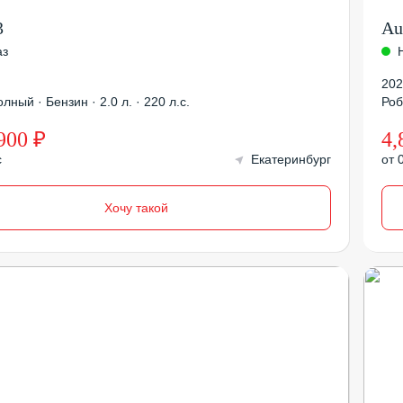
3
Au
аз
202
лный · Бензин · 2.0 л. · 220 л.с.
Роб
900 ₽
4,
с
Екатеринбург
от 
Хочу такой