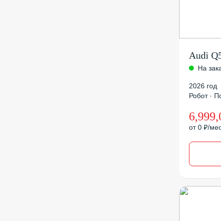
Audi Q
На зак
2026 год
Робот · По
6,999,
от 0 ₽/ме