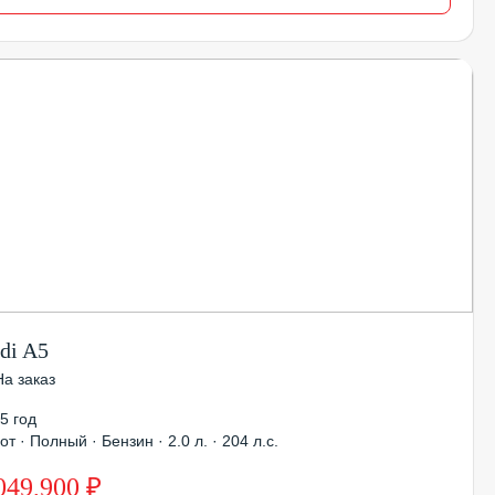
di A5
На заказ
5 год
от · Полный · Бензин · 2.0 л. · 204 л.с.
049,900 ₽