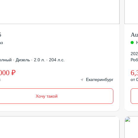
5
Au
аз
202
лный · Дизель · 2.0 л. · 204 л.с.
Роб
000 ₽
6,
с
Екатеринбург
от 
Хочу такой