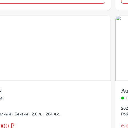
5
Au
аз
202
лный · Бензин · 2.0 л. · 204 л.с.
Роб
000 ₽
6,