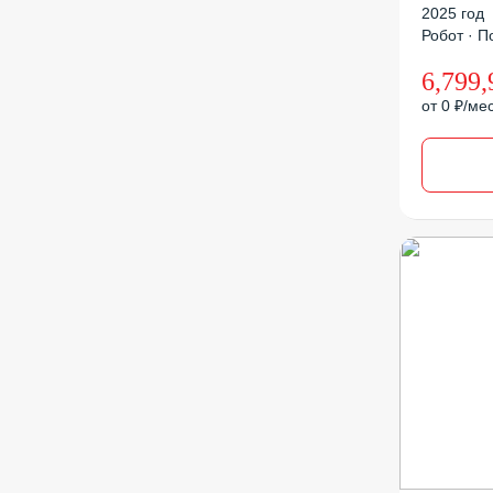
2025 год
Робот · По
6,799,
от 0 ₽/ме