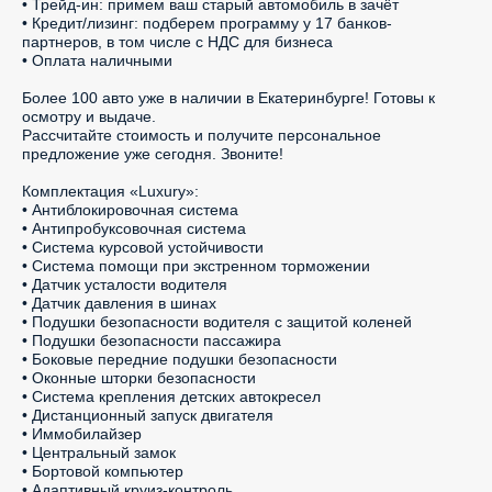
• Трейд-ин: примем ваш старый автомобиль в зачёт

• Кредит/лизинг: подберем программу у 17 банков-
партнеров, в том числе с НДС для бизнеса

• Оплата наличными

Более 100 авто уже в наличии в Екатеринбурге! Готовы к 
осмотру и выдаче.

Рассчитайте стоимость и получите персональное 
предложение уже сегодня. Звоните!

Комплектация «Luxury»:

• Антиблокировочная система

• Антипробуксовочная система

• Система курсовой устойчивости

• Система помощи при экстренном торможении

• Датчик усталости водителя

• Датчик давления в шинах

• Подушки безопасности водителя с защитой коленей

• Подушки безопасности пассажира

• Боковые передние подушки безопасности

• Оконные шторки безопасности

• Система крепления детских автокресел

• Дистанционный запуск двигателя

• Иммобилайзер

• Центральный замок

• Бортовой компьютер

• Адаптивный круиз-контроль
