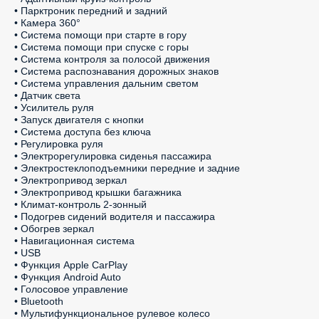
• Парктроник передний и задний

• Камера 360°

• Система помощи при старте в гору

• Система помощи при спуске с горы

• Система контроля за полосой движения

• Система распознавания дорожных знаков

• Система управления дальним светом

• Датчик света

• Усилитель руля

• Запуск двигателя с кнопки

• Система доступа без ключа

• Регулировка руля

• Электрорегулировка сиденья пассажира

• Электростеклоподъемники передние и задние

• Электропривод зеркал

• Электропривод крышки багажника

• Климат-контроль 2-зонный

• Подогрев сидений водителя и пассажира

• Обогрев зеркал

• Навигационная система

• USB

• Функция Apple CarPlay

• Функция Android Auto

• Голосовое управление

• Bluetooth

• Мультифункциональное рулевое колесо
