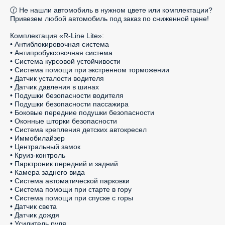
🕜 Не нашли автомобиль в нужном цвете или комплектации? 
Привезем любой автомобиль под заказ по сниженной цене!

Комплектация «R-Line Lite»:

• Антиблокировочная система

• Антипробуксовочная система

• Система курсовой устойчивости

• Система помощи при экстренном торможении

• Датчик усталости водителя

• Датчик давления в шинах

• Подушки безопасности водителя

• Подушки безопасности пассажира

• Боковые передние подушки безопасности

• Оконные шторки безопасности

• Система крепления детских автокресел

• Иммобилайзер

• Центральный замок

• Круиз-контроль

• Парктроник передний и задний

• Камера заднего вида

• Система автоматической парковки

• Система помощи при старте в гору

• Система помощи при спуске с горы

• Датчик света

• Датчик дождя

• Усилитель руля
