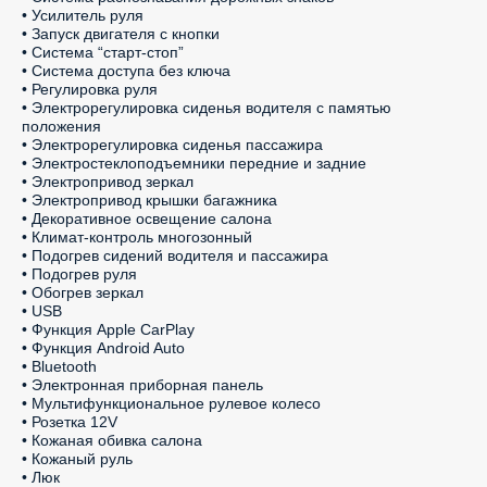
• Усилитель руля

• Запуск двигателя с кнопки

• Система “старт-стоп”

• Система доступа без ключа

• Регулировка руля

• Электрорегулировка сиденья водителя с памятью 
положения

• Электрорегулировка сиденья пассажира

• Электростеклоподъемники передние и задние

• Электропривод зеркал

• Электропривод крышки багажника

• Декоративное освещение салона

• Климат-контроль многозонный

• Подогрев сидений водителя и пассажира

• Подогрев руля

• Обогрев зеркал

• USB

• Функция Apple CarPlay

• Функция Android Auto

• Bluetooth

• Электронная приборная панель

• Мультифункциональное рулевое колесо

• Розетка 12V

• Кожаная обивка салона

• Кожаный руль

• Люк
