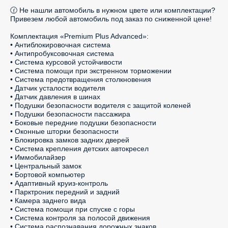
🕜 Не нашли автомобиль в нужном цвете или комплектации? 
Привезем любой автомобиль под заказ по сниженной цене!

Комплектация «Premium Plus Advanced»:

• Антиблокировочная система

• Антипробуксовочная система

• Система курсовой устойчивости

• Система помощи при экстренном торможении

• Система предотвращения столкновения

• Датчик усталости водителя

• Датчик давления в шинах

• Подушки безопасности водителя с защитой коленей

• Подушки безопасности пассажира

• Боковые передние подушки безопасности

• Оконные шторки безопасности

• Блокировка замков задних дверей

• Система крепления детских автокресел

• Иммобилайзер

• Центральный замок

• Бортовой компьютер

• Адаптивный круиз-контроль

• Парктроник передний и задний

• Камера заднего вида

• Система помощи при спуске с горы

• Система контроля за полосой движения

• Система распознавания дорожных знаков
