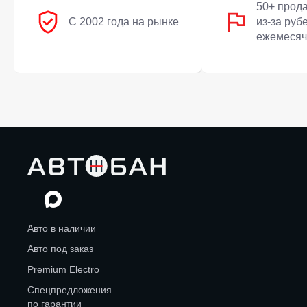
50+ прод
С 2002 года на рынке
из-за руб
ежемесяч
Авто в наличии
Авто под заказ
Premium Electro
Спецпредложения
по гарантии