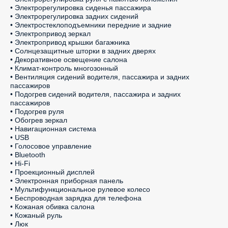
• Электрорегулировка сиденья пассажира

• Электрорегулировка задних сидений

• Электростеклоподъемники передние и задние

• Электропривод зеркал

• Электропривод крышки багажника

• Солнцезащитные шторки в задних дверях

• Декоративное освещение салона

• Климат-контроль многозонный

• Вентиляция сидений водителя, пассажира и задних 
пассажиров

• Подогрев сидений водителя, пассажира и задних 
пассажиров

• Подогрев руля

• Обогрев зеркал

• Навигационная система

• USB

• Голосовое управление

• Bluetooth

• Hi-Fi

• Проекционный дисплей

• Электронная приборная панель

• Мультифункциональное рулевое колесо

• Беспроводная зарядка для телефона

• Кожаная обивка салона

• Кожаный руль

• Люк
