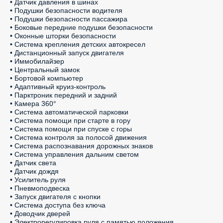
• Датчик давления в шинах

• Подушки безопасности водителя

• Подушки безопасности пассажира

• Боковые передние подушки безопасности

• Оконные шторки безопасности

• Система крепления детских автокресел

• Дистанционный запуск двигателя

• Иммобилайзер

• Центральный замок

• Бортовой компьютер

• Адаптивный круиз-контроль

• Парктроник передний и задний

• Камера 360°

• Система автоматической парковки

• Система помощи при старте в гору

• Система помощи при спуске с горы

• Система контроля за полосой движения

• Система распознавания дорожных знаков

• Система управления дальним светом

• Датчик света

• Датчик дождя

• Усилитель руля

• Пневмоподвеска

• Запуск двигателя с кнопки

• Система доступа без ключа

• Доводчик дверей

• Электрорегулировка руля с памятью положения
